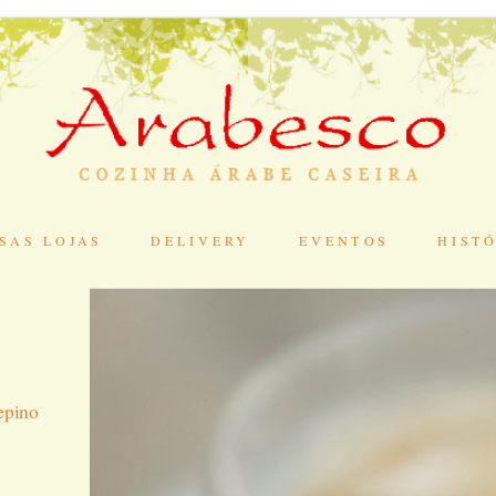
SAS LOJAS
DELIVERY
EVENTOS
HIST
S
epino